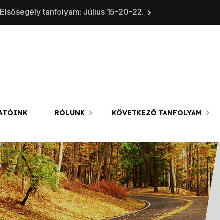
Elsősegély tanfolyam: Július 15-20-22.
ATÓINK
RÓLUNK
KÖVETKEZŐ TANFOLYAM