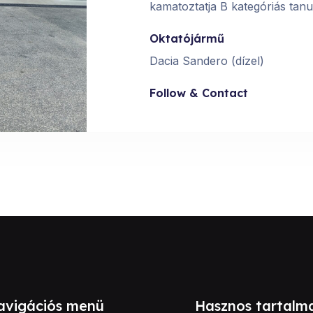
kamatoztatja B kategóriás tanu
Oktatójármű
Dacia Sandero (dízel)
Follow & Contact
avigációs menü
Hasznos tartalm