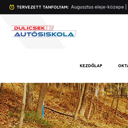
Augusztus eleje-közepe | 
TERVEZETT TANFOLYAM:
KEZDŐLAP
OKT