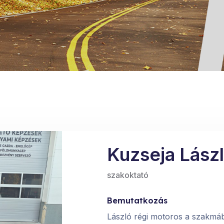
Kuzseja Lász
szakoktató
Bemutatkozás
László régi motoros a szakmába