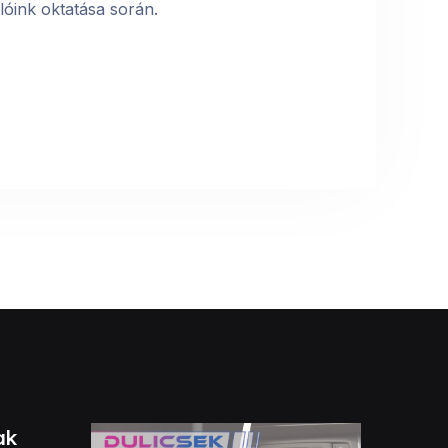
lóink oktatása során.
ak